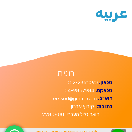
عربيه
רונית
טלפון:
052-2361090
טלפקס:
04-9857984
דוא”ל:
erssod@gmail.com
כתובת:
קיבוץ עברון,
דואר גליל מערבי, 2280800
© כל הזכויות שמורות לאפליקציית רונית