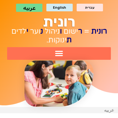
לתוכן
عربيه
עברית
English
רונית
רונית
=
ר
ישום
ו
ניהול
נ
וער
י
לדים
ת
ינוקות.
عربيه