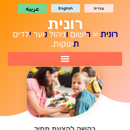
לתוכן
عربيه
עברית
English
רונית
רונית
=
ר
ישום
ו
ניהול
נ
וער
י
לדים
ת
ינוקות.
בקשה להצעת מחיר